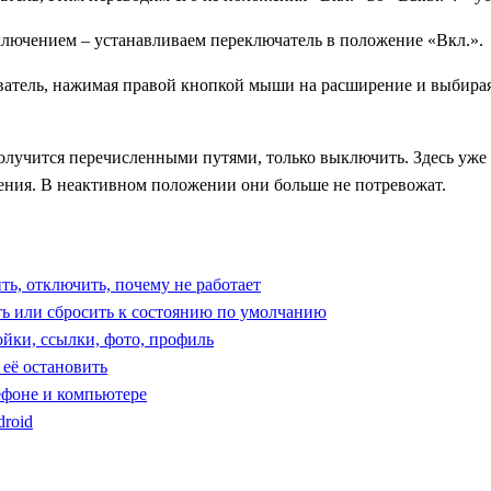
ключением – устанавливаем переключатель в положение «Вкл.».
ватель, нажимая правой кнопкой мыши на расширение и выбирая «
олучится перечисленными путями, только выключить. Здесь уже
ения. В неактивном положении они больше не потревожат.
ить, отключить, почему не работает
ить или сбросить к состоянию по умолчанию
ойки, ссылки, фото, профиль
 её остановить
ефоне и компьютере
roid