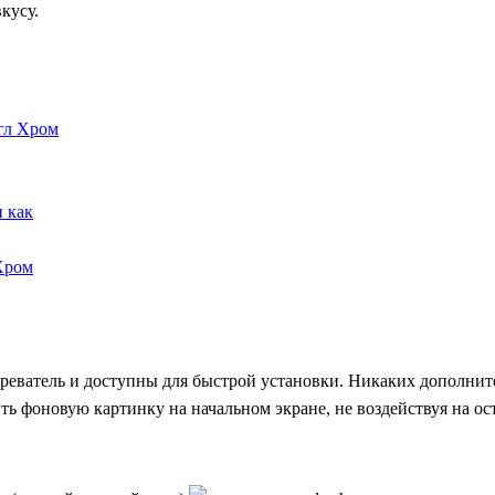
кусу.
угл Хром
 как
 Хром
зреватель и доступны для быстрой установки. Никаких дополни
ть фоновую картинку на начальном экране, не воздействуя на о