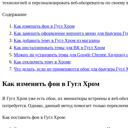
технологией и персонализировать веб-обозреватель по своему в
Содержание
Как изменить фон в Гугл Хром
Как заменить оформление верхнего меню для браузера Г
Как добавить тему в Гугл Хром из магазина
Как инсталлировать темы для ВК в Гугл Хром
Можно ли установить темы для Google Chrome Андроид и
Как отключить тему в Хроме
Что делать, если не применяются обои для браузера Гугл
Как изменить фон в Гугл Хром
В Гугл Хром уже есть обои, их миниатюры встроены в веб-обо
потребуется. Однако, данный метод помогает только переключи
Как поставить фон в Гугл Хром: