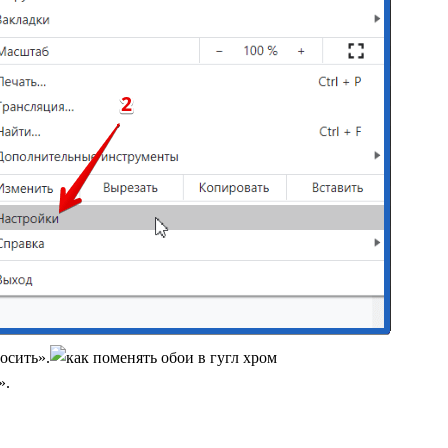
осить».
».